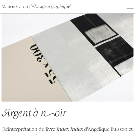
Marion Caron
|
D
esigner graphiqu
e
M
Argent à noir
A
rgent à
n
oir
Réinterprétation du livre
Index Index
d'Angélique Buisson et